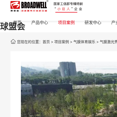
首页
产品中心
项目案例
研发中心
产
球盟会
您现在的位置：
首页
>
项目案例
>
气膜体育娱乐
>
气膜激光