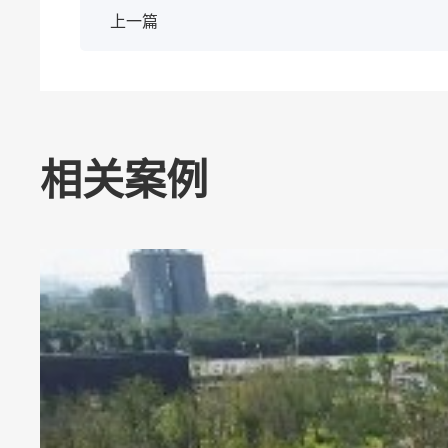
上一篇
相关案例