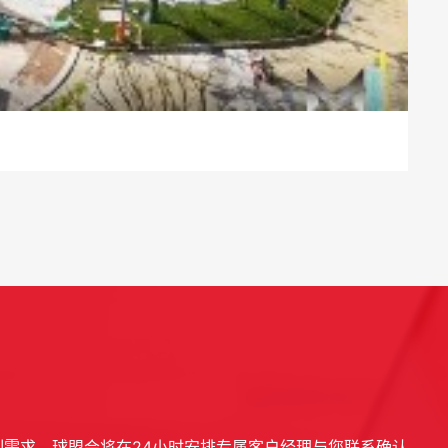
制需求，球盟会将在24小时安排专属客户经理与您联系确认