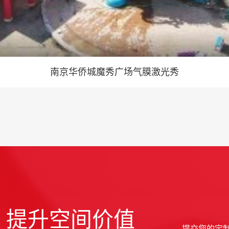
南京华侨城魔秀广场气膜激光秀
，提升空间价值
提交您的定