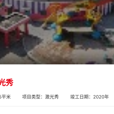
光秀
5平米
项目类型：激光秀
竣工日期：2020年