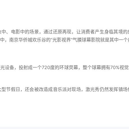
象中、电影中的场景，通过还原再现，让消费者产生身临其境的
中，南京华侨城欢乐谷的“光影视界”气膜球幕影院就是其中一个
光设备，投射成一个720度的环球荧幕，整个球幕拥有70%视
大型节假日，还会被改造成音乐派对现场，激光秀仍然发挥镇场